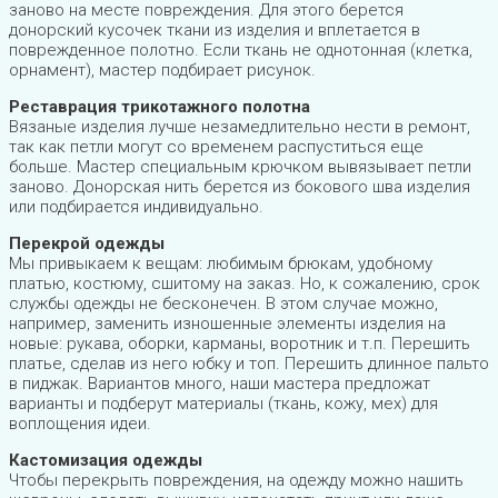
заново на месте повреждения. Для этого берется
донорский кусочек ткани из изделия и вплетается в
поврежденное полотно. Если ткань не однотонная (клетка,
орнамент), мастер подбирает рисунок.
Реставрация трикотажного полотна
Вязаные изделия лучше незамедлительно нести в ремонт,
так как петли могут со временем распуститься еще
больше. Мастер специальным крючком вывязывает петли
заново. Донорская нить берется из бокового шва изделия
или подбирается индивидуально.
Перекрой одежды
Мы привыкаем к вещам: любимым брюкам, удобному
платью, костюму, сшитому на заказ. Но, к сожалению, срок
службы одежды не бесконечен. В этом случае можно,
например, заменить изношенные элементы изделия на
новые: рукава, оборки, карманы, воротник и т.п. Перешить
платье, сделав из него юбку и топ. Перешить длинное пальто
в пиджак. Вариантов много, наши мастера предложат
варианты и подберут материалы (ткань, кожу, мех) для
воплощения идеи.
Кастомизация одежды
Чтобы перекрыть повреждения, на одежду можно нашить