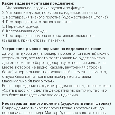
Какие виды ремонта мы предлагаем:
1. Укорачивание, подгонка одежды по фигуре
2. Устранение дырок, порывов на изделиях из ткани
3. Реставрация тканого полотна (художественная штопка)
4. Реставрация трикотажного полотна
5. Перекрой одежды
6. Кастомизация одежды
7. Реставрация и замена декоративных элементов
(вышивка, принт, стразы, пайетки).
Устранение дырок и порывов на изделиях из ткани
Дырку на пуховике (например, прожег от сигареты) можно
устранить так, что место реставрации не будет заметно.
Для этого мастер берет «донорскую» ткань из изделия в
месте, которое не видно (карман, внутренняя сторона
борта) и перекрывает поврежденный элемент. На место,
откуда была взята ткань мы подбираем и ставим
максимально близкую ткань.
Если повреждение находится рядом со швом, то его можно
убрать в шов или сделать декоративную выточку, так, что
это будет выглядеть как элемент дизайна.
Реставрация тканого полотна (художественная штопка)
Поврежденное тканое полотно можно восстановить до
первоначального вида. Мастер буквально «плетет» ткань