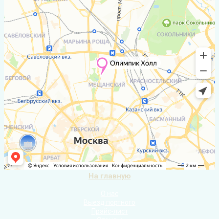
На главную
...
О нас
Выезд портного
Прайс-лист