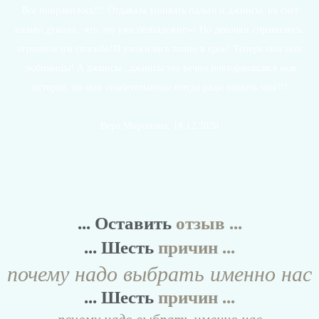
Все понравилось!!! Отдавала ушивать пальто и джинсы, на счет
пальто думала , что это уже безнадежно=( Но девочки справились,
огромное им спасибо!И уложились точно в срок! Теперь они мои
любимицы! А джинсы...джинсы это вечно повторяющаяся моя
история, но мои спасительницы всегда рады помочь мне!!!
Вера Миронова, 18.12.2020
Все отзывы
... Оставить
отзыв ...
... Шесть
причин ...
почему надо выбрать именно нас
... Шесть
причин ...
почему надо выбрать именно нас