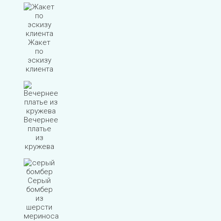
Жакет
по
эскизу
клиента
Вечернее
платье
из
кружева
Серый
бомбер
из
шерсти
мериноса