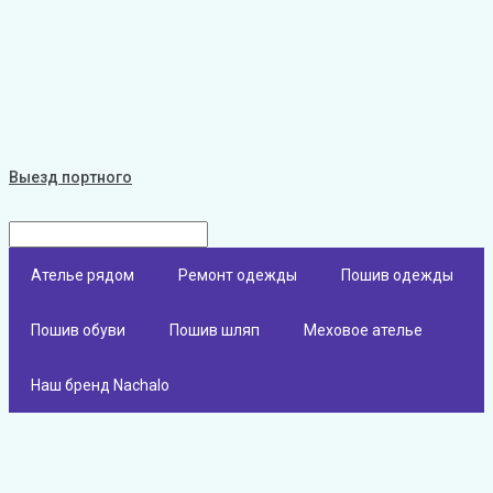
Выезд портного
Ателье рядом
Ремонт одежды
Пошив одежды
Пошив обуви
Пошив шляп
Меховое ателье
Наш бренд Nachalo